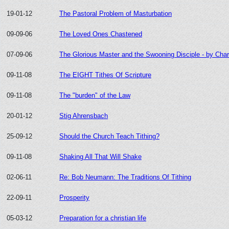
19-01-12
The Pastoral Problem of Masturbation
09-09-06
The Loved Ones Chastened
07-09-06
The Glorious Master and the Swooning Disciple - by Ch
09-11-08
The EIGHT Tithes Of Scripture
09-11-08
The "burden" of the Law
20-01-12
Stig Ahrensbach
25-09-12
Should the Church Teach Tithing?
09-11-08
Shaking All That Will Shake
02-06-11
Re: Bob Neumann: The Traditions Of Tithing
22-09-11
Prosperity
05-03-12
Preparation for a christian life