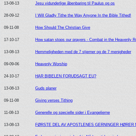
13-08-13
Jesu vidunderlige åbenbaring til Paulus og os
28-09-12
I Will Gladly Tithe the Way Anyone In the Bible Tithed!
09-11-08
How Should The Christian Give
17-10-17
How satan stops our prayers - Combat in the Heavenly 
13-08-13
Hemmeligheden med de 7 stjerner og de 7 menigheder
09-09-06
Heavenly Worship
24-10-17
HAR BIBELEN FORUDSAGT EU?
13-08-13
Guds planer
09-11-08
Giving verses Tithing
11-08-13
Generelle og specielle sider i Evangelierne
13-08-13
FØRSTE DEL AV APOSTLENES GERNINGER HØRER 