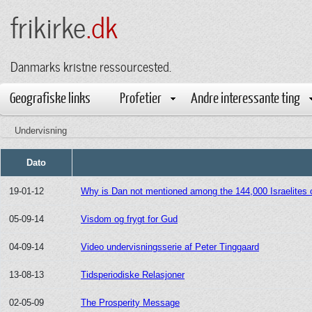
frikirke
.dk
Danmarks kristne ressourcested.
Geografiske links
Profetier
Andre interessante ting
Undervisning
Dato
19-01-12
Why is Dan not mentioned among the 144,000 Israelites 
05-09-14
Visdom og frygt for Gud
04-09-14
Video undervisningsserie af Peter Tinggaard
13-08-13
Tidsperiodiske Relasjoner
02-05-09
The Prosperity Message