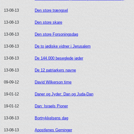
13-08-13
Den store trængsel
13-08-13
Den store skare
13-08-13
Den store Forsoningsdag
13-08-13
De to jødiske vidner i Jerusalem
13-08-13
De 144.000 beseglede jøder
13-08-13
De 12 patriarkers navne
09-09-12
David Wilkerson time
19-01-12
Daner og Jyder: Dan og Juda-Dan
19-01-12
Dan: Israels Pioner
13-08-13
Bortrykkelsens dag
13-08-13
Apostlenes Gerninger