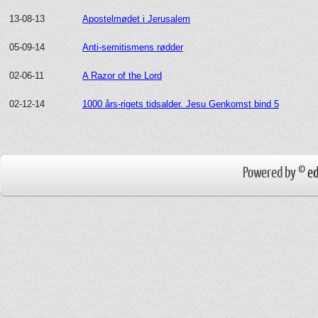
13-08-13
Apostelmødet i Jerusalem
05-09-14
Anti-semitismens rødder
02-06-11
A Razor of the Lord
02-12-14
1000 års-rigets tidsalder. Jesu Genkomst bind 5
Powered by ©
ed