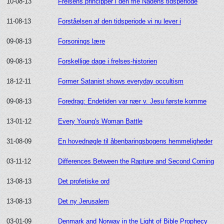
10-08-13
Frelsens principper i den frie Nådens tidsperiode
11-08-13
Forståelsen af den tidsperiode vi nu lever i
09-08-13
Forsonings lære
09-08-13
Forskellige dage i frelses-historien
18-12-11
Former Satanist shows everyday occultism
09-08-13
Foredrag: Endetiden var nær v. Jesu første komme
13-01-12
Every Young's Woman Battle
31-08-09
En hovednøgle til åbenbaringsbogens hemmeligheder
03-11-12
Differences Between the Rapture and Second Coming
13-08-13
Det profetiske ord
13-08-13
Det ny Jerusalem
03-01-09
Denmark and Norway in the Light of Bible Prophecy