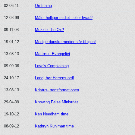
02-06-11
On tithing
12-03-99
Målet helliger midlet - eller hvad?
09-11-08
Muzzle The Ox?
19-01-12
Modige danske medier slår til igen!
13-08-13
Mattæus Evangeliet
09-09-06
Love's Complaining
24-10-17
Land, hør Herrens ord!
13-08-13
Kristus- transformationen
29-04-09
Knowing False Ministries
19-10-12
Ken Needham time
08-09-12
Kathryn Kuhlman time